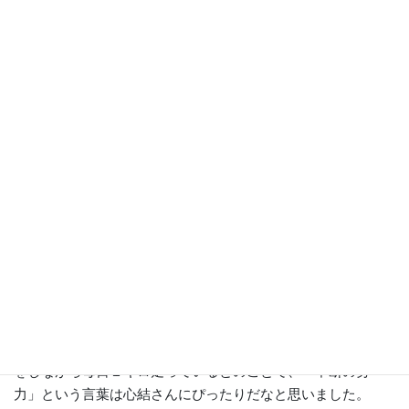
ミュニケーション部門の最高位の文部科学大臣賞（3名）を受
賞されました。
勝山さんの作品は、福島に住むおばあちゃん宛の絵手紙で、
夏休みの大きな挑戦として、自分の身長くらいある紙に習字
で「不断の努力」という字を書いていることを報告する内容
です。おばあちゃんからの返信ハガキには、孫（心結さんの
いとこ）の子守りをしていることなど近況が書かれ、可愛ら
しい赤ちゃんの絵が添えられている心温まる作品です。
また、心結さんは、小さい頃から習字を習っており昨年（令
和７年）の、『第１０６回全国学校書初中央展』でも文部科
学大臣賞を受賞されています。将来は書道家になりたいとの
ことで、書道パフォーマンスもやってみたいと語る姿はとて
も輝いていました。
書道の他にも長距離走が得意で、日々コツコツと習字の練習
をしながら毎日１キロ走っているとのことで、「不断の努
力」という言葉は心結さんにぴったりだなと思いました。