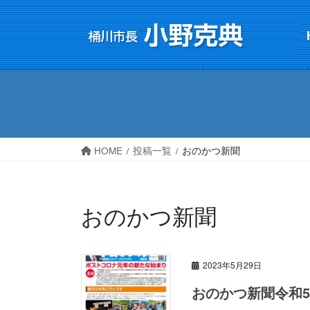
コ
ナ
ン
ビ
テ
ゲ
ン
ー
ツ
シ
へ
ョ
ス
ン
キ
に
HOME
投稿一覧
おのかつ新聞
ッ
移
プ
動
おのかつ新聞
2023年5月29日
おのかつ新聞令和5