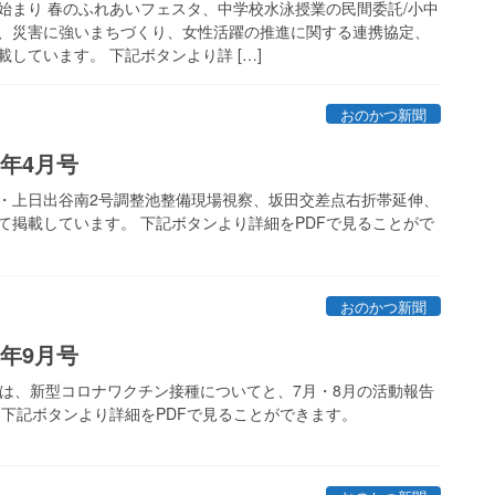
始まり 春のふれあいフェスタ、中学校水泳授業の民間委託/小中
、災害に強いまちづくり、女性活躍の推進に関する連携協定、
しています。 下記ボタンより詳 […]
おのかつ新聞
年4月号
・上日出谷南2号調整池整備現場視察、坂田交差点右折帯延伸、
て掲載しています。 下記ボタンより詳細をPDFで見ることがで
おのかつ新聞
年9月号
号は、新型コロナワクチン接種についてと、7月・8月の活動報告
 下記ボタンより詳細をPDFで見ることができます。