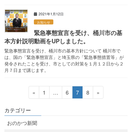
2021年1月12日
お知らせ
緊急事態宣言を受け、桶川市の基
本方針説明動画をUPしました。
緊急事態宣言を受け、桶川市の基本方針について 桶川市で
は、国の「緊急事態宣言」と埼玉県の「緊急事態措置等」が
発令されたことを受け、市としての対策を１月１２日から２
月７日まで講じます。
投
固
固
固
固
«
1
…
6
7
8
»
稿
定
定
定
定
の
ペ
ペ
ペ
ペ
カテゴリー
ペ
ー
ー
ー
ー
おのかつ新聞
ー
ジ
ジ
ジ
ジ