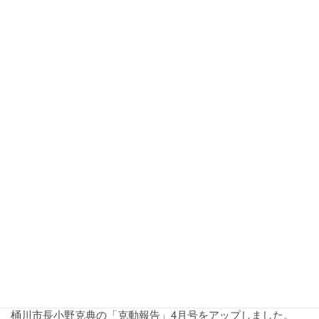
[…]
2021年3月31日
お知らせ
「桶川市新型コロナ対策支援パッケージ第４
弾」について
令和3年3月２5日、「桶川市新型コロナ対策支援パッケージ第
4弾」について これまで桶川市では、新型コロナ対策支援パッ
ケージ第１弾、第２弾、第３弾により、様々な対策を行って
まいりました。今回の第４弾では、長引く感染拡大や緊 […]
2021年3月27日
お知らせ
”克”動報告4月号をアップしまし
た。（桶川市HP 令和3年4月より）
桶川市長小野克典の「克動報告」4月号をアップしました。