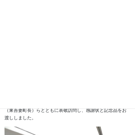
６月７日（金）、台北駐日経済文化代表処の謝長廷駐日代表
と蔡明耀副代表が離任することに伴い、８年の長きにわたり
日台親善にご尽力いただいたことへの感謝を表するために、
日台共栄首長連盟の宮本陸会長（加賀市長）、吉田信解幹事
長（本庄市長）、小田川浩（つくばみらい市長）、中澤恒喜
（東吾妻町長）らとともに表敬訪問し、感謝状と記念品をお
渡ししました。