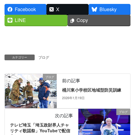
Facebook
X
Bluesky
LINE
Copy
ブログ
カテゴリー
ブログ
前の記事
桶川東小学校区地域型防災訓練
2026年1月19日
ブログ
次の記事
テレビ埼玉「埼玉政財界人チャ
リティ歌謡祭」YouTubeで配信