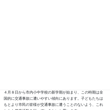
４月９日（水）、ＪＲ桶川駅西口にて、「令和７年度春の全
国交通安全運動（実施期間４月６日～１５日）」の一環とし
て、交通安全街頭キャンペーンを行いました。
４月８日から市内小中学校の新学期が始まり、この時期は全
国的に交通事故に遭いやすい傾向にあります。子どもたちは
もとより市民の皆様が交通事故に遭うことのないよう、これ