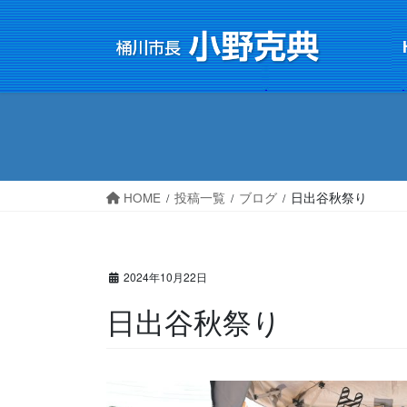
コ
ナ
ン
ビ
テ
ゲ
ン
ー
ツ
シ
へ
ョ
ス
ン
キ
に
HOME
投稿一覧
ブログ
日出谷秋祭り
ッ
移
プ
動
2024年10月22日
日出谷秋祭り