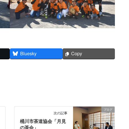
Bluesky
Copy
ブログ
次の記事
桶川市茶道協会「月見
の茶会」