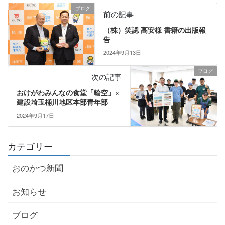
ブログ
前の記事
（株）笑認 髙安様 書籍の出版報
告
2024年9月13日
ブログ
次の記事
おけがわみんなの食堂「輪空」×
建設埼玉桶川地区本部青年部
2024年9月17日
カテゴリー
おのかつ新聞
お知らせ
ブログ