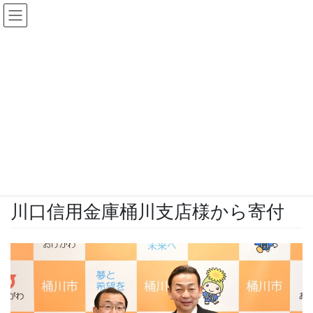
コ
ナ
ン
ビ
テ
ゲ
ン
ー
投稿一覧
ツ
シ
へ
ョ
ス
ン
HOME
投稿一覧
ブログ
川口信用金庫桶川支店様から寄付
キ
に
ッ
移
2025年3月17日
プ
動
ブログ
川口信用金庫桶川支店様から寄付