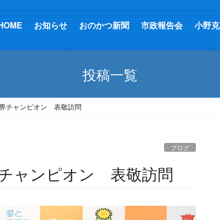
HOME
お知らせ
おのかつ新聞
市政報告会
小野克
投稿一覧
界チャンピオン 表敬訪問
ブログ
チャンピオン 表敬訪問