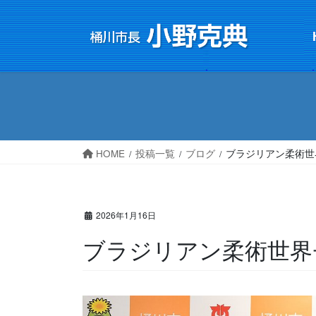
コ
ナ
ン
ビ
テ
ゲ
ン
ー
ツ
シ
へ
ョ
ス
ン
キ
に
HOME
投稿一覧
ブログ
ブラジリアン柔術世
ッ
移
プ
動
2026年1月16日
ブラジリアン柔術世界