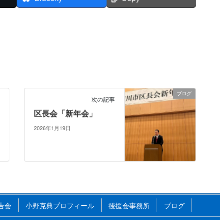
ブログ
次の記事
区長会「新年会」
2026年1月19日
告会
小野克典プロフィール
後援会事務所
ブログ