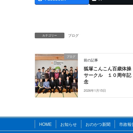
ブログ
カテゴリー
ブログ
前の記事
狐塚こんこん百歳体操
サークル １０周年記
念
2026年1月15日
HOME
お知らせ
おのかつ新聞
市政報