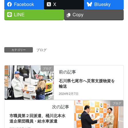
Facebook
X
Bluesky
LINE
Copy
ブログ
カテゴリー
ブログ
前の記事
石川県七尾市へ災害支援物資を
輸送
2024年2月7日
ブログ
次の記事
市職員第２回派遣、桶川北本水
道企業団職員・給水車派遣